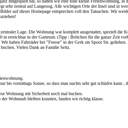
nz mitgespielt hat, so hatten wir eine tolle kleine Ferienwohnung, in 
egt sehr zentral auf Langeoog. Alle wichtigen Orte der Insel sind in we
 Bilder auf dieser Homepage entsprechen voll den Tatsachen. Wir werde
zuziehen!
zentraler Lage. Die Wohnung war komplett ausgestattet, speziell die
50 m erreichbar in der Gartenstr. (Tipp : Brötchen für die ganze Zeit v
 Wir haben Fahrräder bei "Freese" in der Gerk sin Spoor Str. geliehen.
 buchen. Vielen Dank an Familie Seitz.
erienwohnung.
t nur bis vormittags Sonne, so dass man nachts sehr gut schlafen kann 
diese Wohnung mit Sicherheit noch mal buchen.
 der Wohnnuh bleiben konnten, fanden wir richtig klasse.